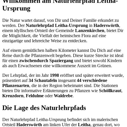
Willkommen am Naturlehrpfad Leitha-
Ursprung
Die Natur wartet darauf, von Dir und Deiner Familie erkundet zu
werden. Der
Naturlehrpfad Leitha-Ursprung
in
Haderswörth
,
einem idyllischen Ortsteil der Gemeinde
Lanzenkirchen
, bietet Dir
die Möglichkeit, die Vielfalt der heimischen Flora auf eine
einzigartige und lehrreiche Weise zu entdecken.
Auf einem gemütlichen halben Kilometer kannst Du Dich auf eine
Reise durch die Pflanzenwelt begeben. Diese kurze Strecke ist ideal
für einen
zwischendurch Spaziergang
und bietet sowohl Kindern
als auch Erwachsenen eine willkommene Auszeit im Grünen.
Der Lehrpfad, der im Jahr
1998
eröffnet und später erweitert wurde,
präsentiert auf
34 Schautafeln
insgesamt
44 verschiedene
Pflanzenarten
, die in der Region beheimatet sind. Die Stationen
bieten Dir informative Erläuterungen zu Pflanzen wie
Schöllkraut
,
Kreuzdorn
,
Feldulme
oder
Waldrebe
.
Die Lage des Naturlehrpfads
Der Naturlehrpfad Leitha-Ursprung befindet sich im malerischen
Ortsteil
Haderswörth
am linken Ufer der
Leitha
, genau dort, wo