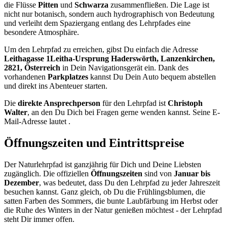
die Flüsse
Pitten
und
Schwarza
zusammenfließen. Die Lage ist
nicht nur botanisch, sondern auch hydrographisch von Bedeutung
und verleiht dem Spaziergang entlang des Lehrpfades eine
besondere Atmosphäre.
Um den Lehrpfad zu erreichen, gibst Du einfach die Adresse
Leithagasse 1Leitha-Ursprung Haderswörth, Lanzenkirchen,
2821, Österreich
in Dein Navigationsgerät ein. Dank des
vorhandenen
Parkplatzes
kannst Du Dein Auto bequem abstellen
und direkt ins Abenteuer starten.
Die
direkte Ansprechperson
für den Lehrpfad ist
Christoph
Walter
, an den Du Dich bei Fragen gerne wenden kannst. Seine E-
Mail-Adresse lautet .
Öffnungszeiten und Eintrittspreise
Der Naturlehrpfad ist ganzjährig für Dich und Deine Liebsten
zugänglich. Die offiziellen
Öffnungszeiten
sind von
Januar bis
Dezember
, was bedeutet, dass Du den Lehrpfad zu jeder Jahreszeit
besuchen kannst. Ganz gleich, ob Du die Frühlingsblumen, die
satten Farben des Sommers, die bunte Laubfärbung im Herbst oder
die Ruhe des Winters in der Natur genießen möchtest - der Lehrpfad
steht Dir immer offen.